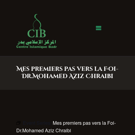
Centre Islamique Badr
Accueil
À propos
Heures de Prière
Événements
Mes premiers pas vers la Foi-
Services
Dr.Mohamed Aziz Chraibi
Faire un don
Contactez-nous
Event Series:
Mes premiers pas vers la Foi-
Dr.Mohamed Aziz Chraibi