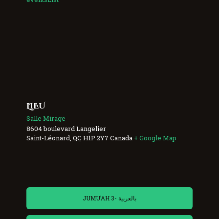
LIEU
Salle Mirage
8604 boulevard Langelier
Saint-Léonard
,
QC
H1P 2Y7
Canada
+ Google Map
JUMU’AH 3- بالعربية