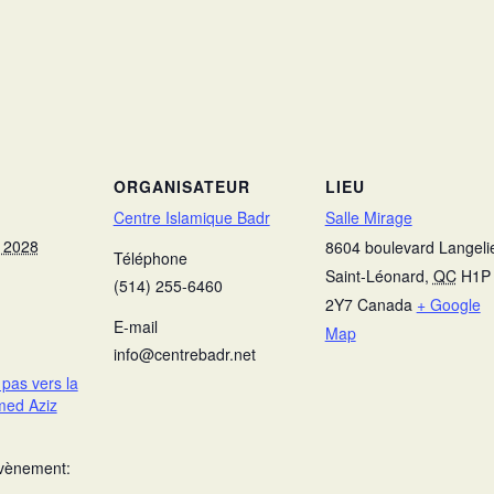
ORGANISATEUR
LIEU
Centre Islamique Badr
Salle Mirage
 2028
8604 boulevard Langeli
Téléphone
Saint-Léonard
,
QC
H1P
(514) 255-6460
2Y7
Canada
+ Google
E-mail
Map
info@centrebadr.net
pas vers la
med Aziz
Évènement: