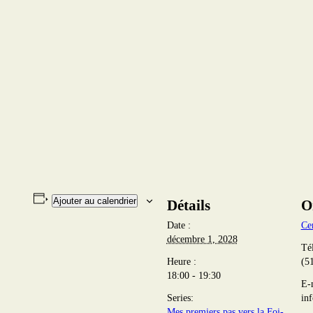
Ajouter au calendrier
Détails
O
Date :
Ce
décembre 1, 2028
Té
Heure :
(5
18:00 - 19:30
E-
Series:
in
Mes premiers pas vers la Foi-