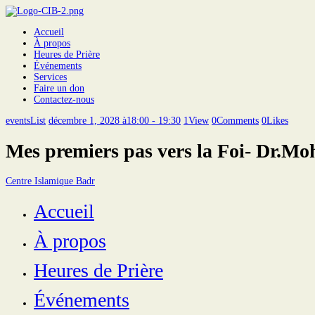
Accueil
À propos
Heures de Prière
Événements
Services
Faire un don
Contactez-nous
eventsList
décembre 1, 2028 à18:00 - 19:30
1
View
0
Comments
0
Likes
Mes premiers pas vers la Foi- Dr.M
Centre Islamique Badr
Accueil
À propos
Heures de Prière
Événements