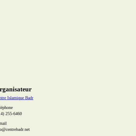
rganisateur
ntre Islamique Badr
léphone
14) 255-6460
mail
fo@centrebadr.net