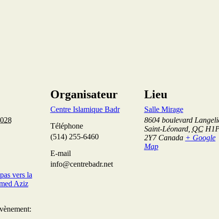
Organisateur
Lieu
Centre Islamique Badr
Salle Mirage
2028
8604 boulevard Langeli
Téléphone
Saint-Léonard
,
QC
H1
(514) 255-6460
2Y7
Canada
+ Google
Map
E-mail
info@centrebadr.net
pas vers la
med Aziz
Évènement: