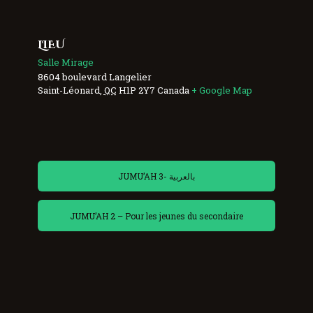
LIEU
Salle Mirage
8604 boulevard Langelier
Saint-Léonard
,
QC
H1P 2Y7
Canada
+ Google Map
JUMU’AH 3- بالعربية
JUMU’AH 2 – Pour les jeunes du secondaire