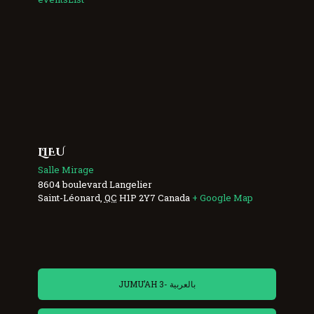
LIEU
Salle Mirage
8604 boulevard Langelier
Saint-Léonard
,
QC
H1P 2Y7
Canada
+ Google Map
JUMU’AH 3- بالعربية