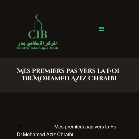
Centre Islamique Badr
Accueil
À propos
Heures de Prière
Événements
Mes premiers pas vers la Foi-
Services
Dr.Mohamed Aziz Chraibi
Faire un don
Contactez-nous
Event Series:
Mes premiers pas vers la Foi-
Dr.Mohamed Aziz Chraibi