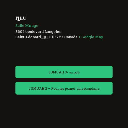
LIEU
Salle Mirage
8604 boulevard Langelier
Saint-Léonard
,
QC
H1P 2Y7
Canada
+ Google Map
JUMU’AH 3- بالعربية
JUMU’AH 2 – Pour les jeunes du secondaire