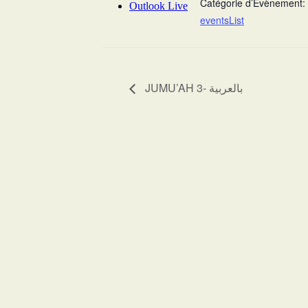
Catégorie d’Évènement:
Outlook Live
eventsList
JUMU’AH 3- بالعربية