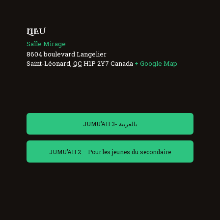
LIEU
Salle Mirage
8604 boulevard Langelier
Saint-Léonard
,
QC
H1P 2Y7
Canada
+ Google Map
JUMU’AH 3- بالعربية
JUMU’AH 2 – Pour les jeunes du secondaire