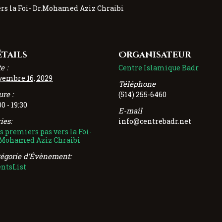
rs la Foi- Dr.Mohamed Aziz Chraibi
étails
Organisateur
e :
Centre Islamique Badr
vembre 16, 2029
Téléphone
re :
(514) 255-6460
00 - 19:30
E-mail
ies:
info@centrebadr.net
 premiers pas vers la Foi-
.Mohamed Aziz Chraibi
tégorie d’Évènement:
entsList