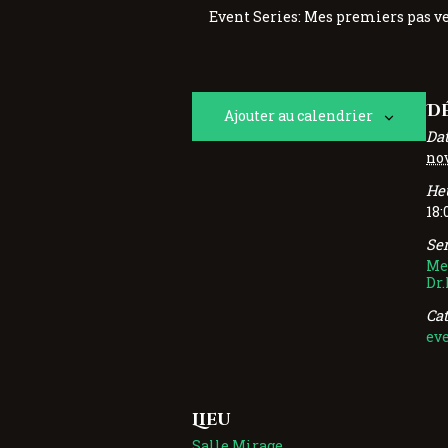
Event Series:
Mes premiers pas ve
D
Ajouter au calendrier
Dat
no
Heu
18:
Ser
Mes
Dr
Ca
ev
Lieu
Salle Mirage