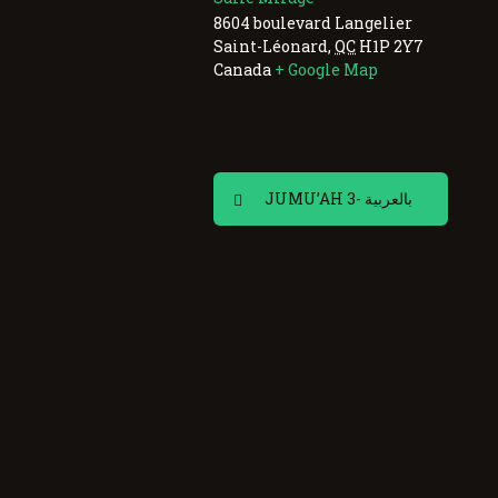
8604 boulevard Langelier
Saint-Léonard
,
QC
H1P 2Y7
Canada
+ Google Map
JUMU’AH 3- بالعربية