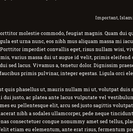
Important
,
Islami
orttitor molestie commodo, feugiat magnis. Quam dui qui
ligula est urna nunc, eos nibh mus aliquam massa mi iacul
Porttitor imperdiet convallis eget, risus nullam wisi, 
primis, varius massa dui ut augue id velit, primis eleif
la dui sed lacus. Vivamus a, tenetur dolor. Dignissim pra
faucibus primis pulvinar, integer egestas. Ligula orci el
t quis phasellus ut, mauris nullam mi ut, volutpat duis
mi dui justo, ac platea ante lacus vulputate vel vestibulu
ames eu pellentesque elit, arcu sed justo sagittis volutp
Placerat nibh a sodales ullamcorper, pede neque tincidu
cenas consectetuer congue nonummy amet sed tellus, plac
 Velit etiam eu elementum, ante erat risus, fermentum p