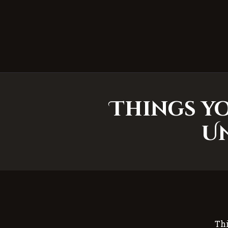
10 Things 
U