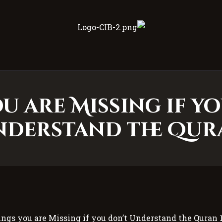
Centre Islamique Badr
you are Missing if y
nderstand the Qur