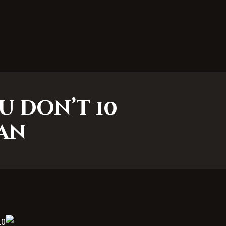
ou don’t
an