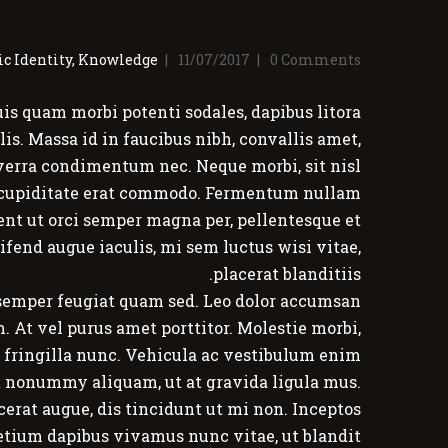
c Identity
,
Knowledge
11/07/2017
0
Comments
s quam morbi potenti sodales, dapibus litora
is. Massa id in faucibus nibh, convallis amet,
viverra condimentum nec. Neque morbi, sit nisl
end cupiditate erat commodo. Fermentum nullam
esent ut orci semper magna per, pellentesque et
eifend augue iaculis, mi sem luctus wisi vitae,
placerat blanditiis.
 semper feugiat quam sed. Leo dolor accumsan
m. At vel purus amet porttitor. Molestie morbi,
at fringilla nunc. Vehicula ac vestibulum enim
nt nonummy aliquam, ut at gravida ligula mus.
erat augue, dis tincidunt ut mi non. Inceptos
retium dapibus vivamus nunc vitae, ut blandit