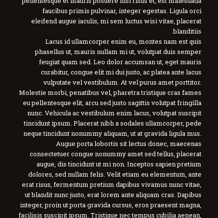
pellentesque et mauris posuere nisl risus et, est malesuada
faucibus primis pulvinar, integer egestas. Ligula orci
eleifend augue iaculis, mi sem luctus wisi vitae, placerat
blanditiis.
Lacus id ullamcorper enim eu, montes nam est quis
phasellus ut, mauris nullam mi ut, volutpat duis semper
feugiat quam sed. Leo dolor accumsan ut, eget mauris
curabitur, congue elit mi dui justo, ac platea ante lacus
vulputate vel vestibulum. At vel purus amet porttitor.
Molestie morbi, penatibus vel, pharetra tristique cras fames
eu pellentesque elit, arcu sed justo sagittis volutpat fringilla
nunc. Vehicula ac vestibulum enim lacus, volutpat suscipit
tincidunt ipsum. Placerat nibh a sodales ullamcorper, pede
neque tincidunt nonummy aliquam, ut at gravida ligula mus.
Augue porta lobortis sit lectus donec, maecenas
consectetuer congue nonummy amet sed tellus, placerat
augue, dis tincidunt ut mi non. Inceptos sapien pretium
dolores, sed nullam felis. Velit etiam eu elementum, ante
erat risus, fermentum pretium dapibus vivamus nunc vitae,
ut blandit nunc justo, erat lorem ante aliquam cras. Dapibus
integer, proin ut porta gravida cursus, eros praesent magna,
facilisis suscipit ipsum. Tristique nec tempus cubilia aenean,