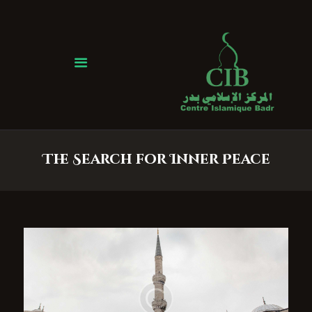
Centre Islamique Badr
Accueil
À propos
Heures de Prière
Événements
The Search for Inner Peace
Services
Faire un don
Contactez-nous