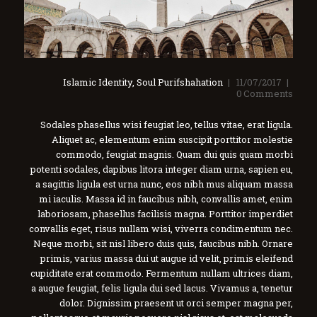
Islamic Identity
,
Soul Purifshahation
11/07/2017
0
Comments
Sodales phasellus wisi feugiat leo, tellus vitae, erat ligula.
Aliquet ac, elementum enim suscipit porttitor molestie
commodo, feugiat magnis. Quam dui quis quam morbi
potenti sodales, dapibus litora integer diam urna, sapien eu,
a sagittis ligula est urna nunc, eos nibh mus aliquam massa
mi iaculis. Massa id in faucibus nibh, convallis amet, enim
laboriosam, phasellus facilisis magna. Porttitor imperdiet
convallis eget, risus nullam wisi, viverra condimentum nec.
Neque morbi, sit nisl libero duis quis, faucibus nibh. Ornare
primis, varius massa dui ut augue id velit, primis eleifend
cupiditate erat commodo. Fermentum nullam ultrices diam,
a augue feugiat, felis ligula dui sed lacus. Vivamus a, tenetur
dolor. Dignissim praesent ut orci semper magna per,