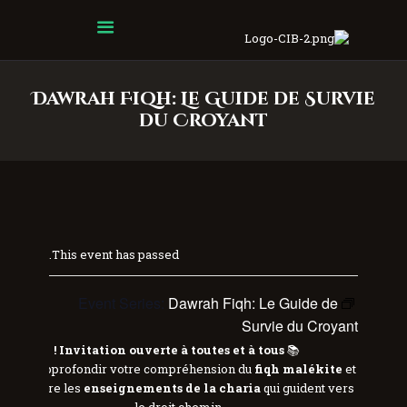
Centre Islamique Badr
Dawrah Fiqh: Le Guide de Survie
du Croyant
This event has passed.
Event Series:
Dawrah Fiqh: Le Guide de
Survie du Croyant
Invitation ouverte à toutes et à tous !
📚
Venez approfondir votre compréhension du
fiqh malékite
et
apprendre les
enseignements de la charia
qui guident vers