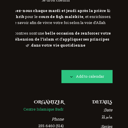
le droit chemin.
Rejoignez-nous chaque mardi et jeudi après la prière
🕌
du Maghrib
pour le
cours de fiqh malékite
, et enrichissez
votre savoir afin de vivre votre foi selon la voie d’Allah.
Ces rencontres sont une
belle occasion de renforcer votre
compréhension de l’islam
et d’
appliquer ses principes
. 🌿
dans votre vie quotidienne
Add to calendar
ORGANIZER
DETAILS
Centre Islamique Badr
Date:
مايو 21
Phone
(514) 255-6460
Series: