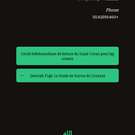
Phone
+15142556460
Cercle hebdomadaire de lecture du Saint Coran pour les
souers
Dawrah Fiqh: Le Guide de Survie du Croyant