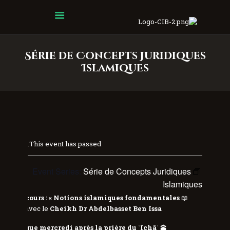
Centre Islamique Badr
Série de Concepts Juridiques
Islamiques
This event has passed.
Event Series:
Série de Concepts Juridiques
Islamiques
érie de cours : « Notions islamiques fondamentales »
📖
🌸
avec le
Cheikh Dr Abdelbasset Ben Issa
Chaque mercredi après la prière du ʿIchâʾ
🕋