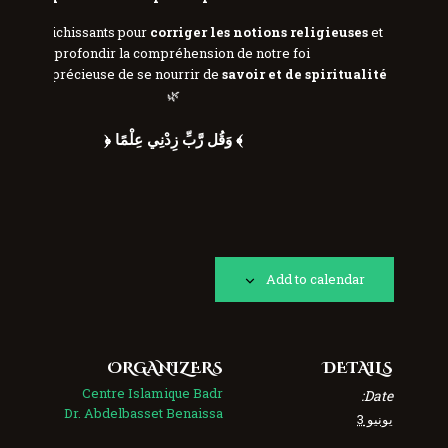
ours enrichissants pour
corriger les notions religieuses
et
approfondir la compréhension de notre foi.
ccasion précieuse de se nourrir de
savoir et de spiritualité
🌿
﴾ وَقُل رَّبِّ زِدْنِي عِلْمًا ﴿
Add to calendar
ORGANIZERS
DETAILS
Centre Islamique Badr
Date:
Dr. Abdelbasset Benaissa
يونيو 3