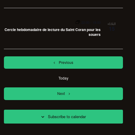
22:00
-
18:00
الثلاثاء
15
Cercle hebdomadaire de lecture du Saint Coran pour les
souers
Events
Previous
Today
Events
Next
Subscribe to calendar