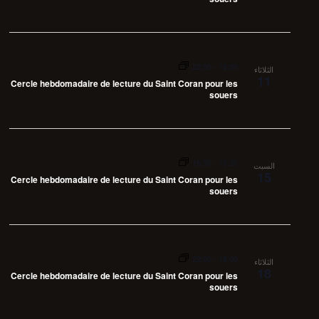
i
S
d
e
a
e
w
t
s
a
e
N
r
22:00
-
18:00
الثلاثاء
.
11
a
Cercle hebdomadaire de lecture du Saint Coran pour les
c
souers
v
h
i
a
g
n
a
d
t
16:30
-
13:30
السبت
15
V
i
Cercle hebdomadaire de lecture du Saint Coran pour les
souers
o
i
n
e
w
s
22:00
-
18:00
الثلاثاء
N
18
Cercle hebdomadaire de lecture du Saint Coran pour les
souers
a
v