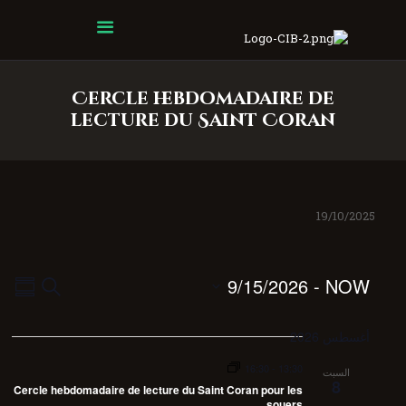
Centre Islamique Badr
Cercle hebdomadaire de
lecture du Saint Coran
19/10/2025
E
E
9/15/2026
 - 
NOW
Search
mary
v
v
S
e
e
e
أغسطس 2026
n
l
n
t
e
16:30
-
13:30
t
السبت
V
8
c
Cercle hebdomadaire de lecture du Saint Coran pour les
s
t
souers