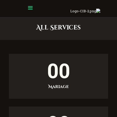
Centre Islamique Badr
All Services
Accueil
À propos
Heures de Prière
Événements
00
Services
Faire un don
Contactez-nous
Mariage