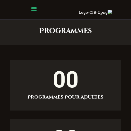
Centre Islamique Badr
Programmes
Accueil
À propos
Heures de Prière
Événements
00
Services
Faire un don
Contactez-nous
Programmes Pour Adultes