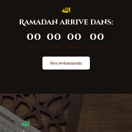
Ramadan arrive dans:
0
0
0
0
0
0
0
0
Jours
Heures
Minutes
Secondes
Nos événements