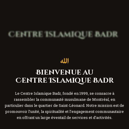
e
d
r
I
q
C
a
a
t
B
e
r
l
n
e
s
i
m
u
Bienvenue au
Centre Islamique Badr
Le Centre Islamique Badr, fondé en 1999, se consacre à
rassembler la communauté musulmane de Montréal, en
particulier dans le quartier de Saint-Léonard. Notre mission est de
promouvoir l’unité, la spiritualité et l’engagement communautaire
en offrant un large éventail de services et d’activités.