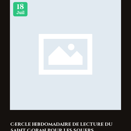
18
Juil
Cercle hebdomadaire de lecture du
Saint Coran pour les souers