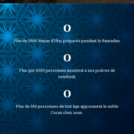
0
Plus de 3900 Repas d’Iftar
préparés pendant le Ramadan.
0
Plus que 3000 personnes assistent
à nos prières de
vendredi.
0
Plus de 550 personnes de tout âge
apprennent le noble
Coran chez nous.