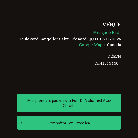
VENUE
Mosquée Badr
Saint-Léonard
,
QC
H1P 2C6
8625 Boulevard Langelier
+ Google Map
Canada
Phone
+15142556460
Mes premiers pas vers la Foi- Dr.Mohamed Aziz
Chraibi
Connaître Ton Prophète