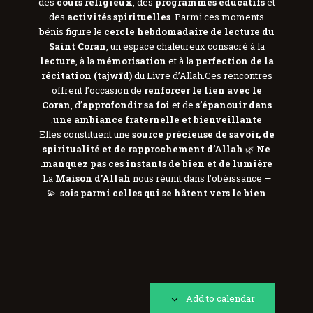
des
cours religieux
, des
programmes éducatifs
et
des
activités spirituelles
. Parmi ces moments
bénis figure le
cercle hebdomadaire de lecture du
Saint Coran
, un espace chaleureux consacré à la
lecture
, à la
mémorisation
et à la
perfection de la
récitation (tajwīd)
du Livre d’Allah.Ces rencontres
offrent l’occasion de
renforcer le lien avec le
Coran
, d’
approfondir sa foi
et de
s’épanouir dans
.
une ambiance fraternelle et bienveillante
Elles constituent une
source précieuse de savoir, de
spiritualité et de rapprochement d’Allah
.🌿
Ne
manquez pas ces instants de bien et de lumière.
La
Maison d’Allah
nous réunit dans l’obéissance —
. 💫
sois parmi celles qui se hâtent vers le bien
Add to calendar