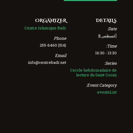
ORGANIZER
DETAILS
Centre Islamique Badr
Date:
أغسطس 8
Phone
(514) 255-6460
Time:
13:30 - 16:30
Email
info@centrebadr.net
Series:
Cercle hebdomadaire de
lecture du Saint Coran
Event Category:
eventsList