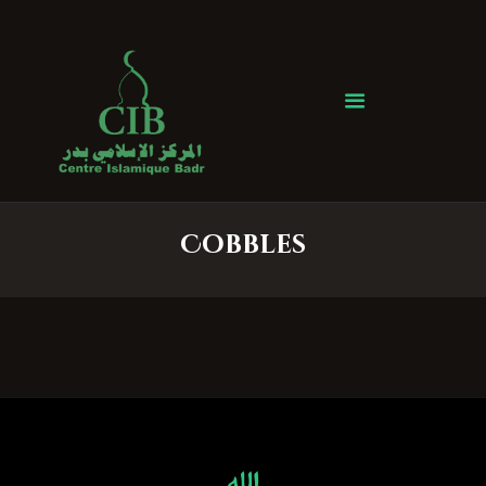
Centre Islamique Badr
Accueil
À propos
Heures de Prière
Événements
Cobbles
Services
Faire un don
Contactez-nous