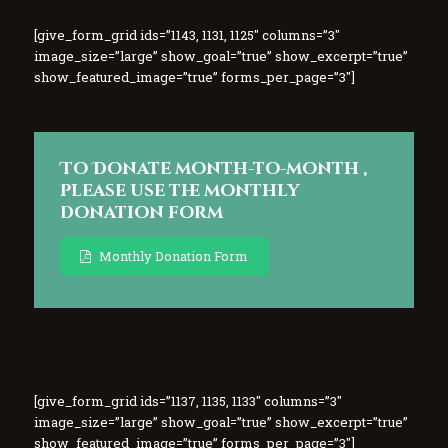
[give_form_grid ids=”1143, 1131, 1125″ columns=”3″
image_size=”large” show_goal=”true” show_excerpt=”true”
show_featured_image=”true” forms_per_page=”3″]
To Donate month-to-month ,
please use the monthly
donation form
Monthly Donation Form
[give_form_grid ids=”1137, 1135, 1133″ columns=”3″
image_size=”large” show_goal=”true” show_excerpt=”true”
show_featured_image=”true” forms_per_page=”3″]