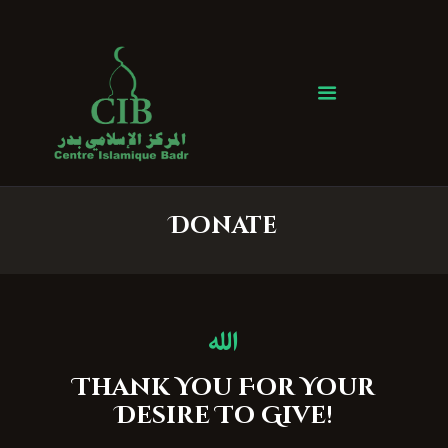
Centre Islamique Badr
Accueil
À propos
Heures de Prière
Événements
Donate
Services
Faire un don
Contactez-nous
Thank You For Your
Desire To Give!