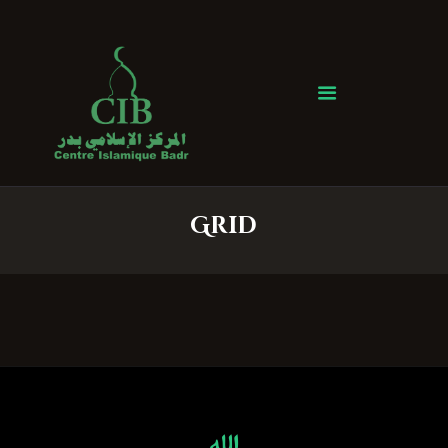
Centre Islamique Badr
Accueil
À propos
Heures de Prière
Événements
Grid
Services
Faire un don
Contactez-nous