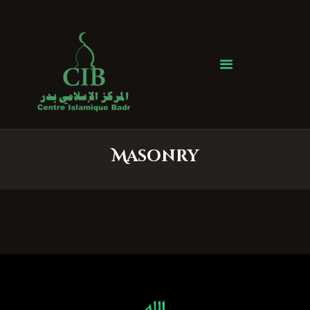
Centre Islamique Badr
Accueil
À propos
Heures de Prière
Événements
Masonry
Services
Faire un don
Contactez-nous