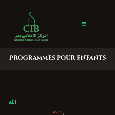
Centre Islamique Badr
Accueil
À propos
Heures de Prière
Événements
Programmes pour enfants
Services
Faire un don
Contactez-nous