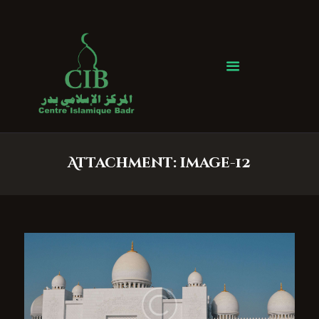
Centre Islamique Badr
Accueil
À propos
Heures de Prière
Événements
Attachment: image-12
Services
Faire un don
Contactez-nous