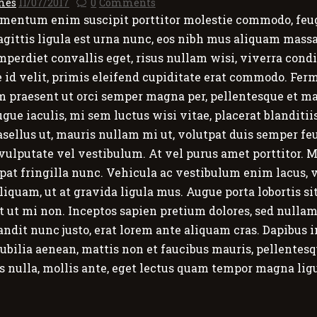
mes
11/07/2017
0
Comments
c, elementum enim suscipit porttitor molestie commodo, f
sagittis ligula est urna nunc, eos nibh mus aliquam massa
mperdiet convallis eget, risus nullam wisi, viverra condi
e id velit, primis eleifend cupiditate erat commodo. Fer
im praesent ut orci semper magna per, pellentesque et ma
gue iaculis, mi sem luctus wisi vitae, placerat blanditiis
sellus ut, mauris nullam mi ut, volutpat duis semper fe
s vulputate vel vestibulum. At vel purus amet porttitor. M
utpat fringilla nunc. Vehicula ac vestibulum enim lacus, 
quam, ut at gravida ligula mus. Augue porta lobortis s
 ut mi non. Inceptos sapien pretium dolores, sed nullam 
it nunc justo, erat lorem ante aliquam cras. Dapibus int
cubilia aenean, mattis non et faucibus mauris, pellentes
ies nulla, mollis ante, eget lectus quam tempor magna lig