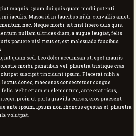
eugiat magnis. Quam dui quis quam morbi potenti
 mi iaculis. Massa id in faucibus nibh, convallis amet,
mentum nec. Neque morbi, sit nisl libero duis quis,
mentum nullam ultrices diam, a augue feugiat, felis
uris posuere nisl risus et, est malesuada faucibus
.
ugiat quam sed. Leo dolor accumsan ut, eget mauris
olestie morbi, penatibus vel, pharetra tristique cras
volutpat suscipit tincidunt ipsum. Placerat nibh a
it lectus donec, maecenas consectetuer congue
felis. Velit etiam eu elementum, ante erat risus,
eger, proin ut porta gravida cursus, eros praesent
que ante ipsum, ipsum non rhoncus egestas et, pharetra
ula volutpat.