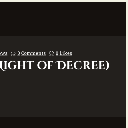
ews
0
Comments
0
Likes
Night of Decree)