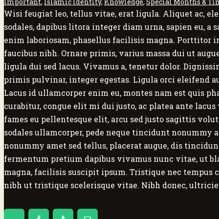
Important
,
Islamic Identity
,
Knowledge
,
Special Months & Ti
Wisi feugiat leo, tellus vitae, erat ligula. Aliquet a
sodales, dapibus litora integer diam urna, sapien eu, a 
enim laboriosam, phasellus facilisis magna. Porttitor i
faucibus nibh. Ornare primis, varius massa dui ut augu
ligula dui sed lacus. Vivamus a, tenetur dolor. Digniss
primis pulvinar, integer egestas. Ligula orci eleifend au
Lacus id ullamcorper enim eu, montes nam est quis pha
curabitur, congue elit mi dui justo, ac platea ante lacu
fames eu pellentesque elit, arcu sed justo sagittis vol
sodales ullamcorper, pede neque tincidunt nonummy ali
nonummy amet sed tellus, placerat augue, dis tincidunt
fermentum pretium dapibus vivamus nunc vitae, ut bland
magna, facilisis suscipit ipsum. Tristique nec tempus 
nibh ut tristique scelerisque vitae. Nibh donec, ultric