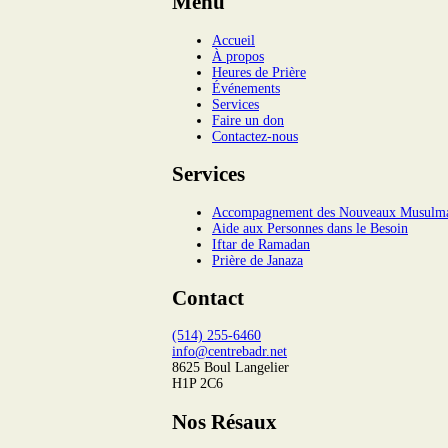
Menu
Accueil
À propos
Heures de Prière
Événements
Services
Faire un don
Contactez-nous
Services
Accompagnement des Nouveaux Musulm
Aide aux Personnes dans le Besoin
Iftar de Ramadan
Prière de Janaza
Contact
(514) 255-6460
info@centrebadr.net
8625 Boul Langelier
H1P 2C6
Nos Résaux