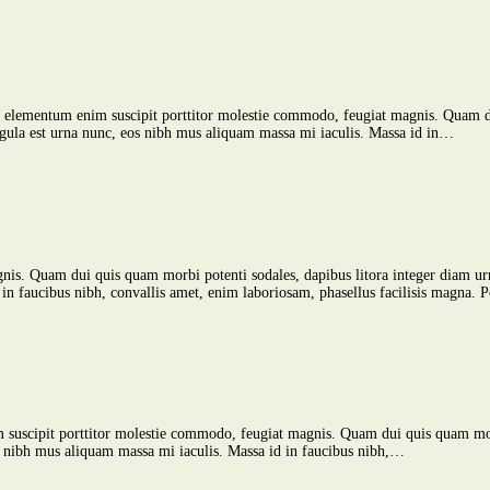
et ac, elementum enim suscipit porttitor molestie commodo, feugiat magnis. Quam
 ligula est urna nunc, eos nibh mus aliquam massa mi iaculis. Massa id in…
nis. Quam dui quis quam morbi potenti sodales, dapibus litora integer diam urn
 in faucibus nibh, convallis amet, enim laboriosam, phasellus facilisis magna. 
enim suscipit porttitor molestie commodo, feugiat magnis. Quam dui quis quam mo
eos nibh mus aliquam massa mi iaculis. Massa id in faucibus nibh,…