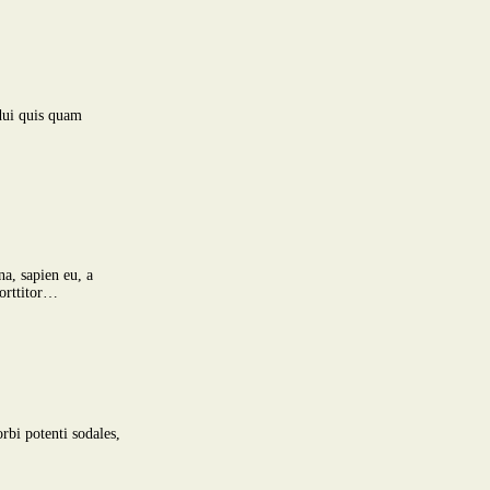
 dui quis quam
a, sapien eu, a
Porttitor…
rbi potenti sodales,