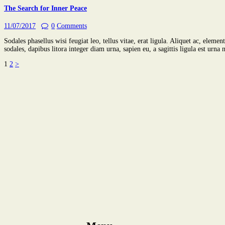
The Search for Inner Peace
11/07/2017
0
Comments
Sodales phasellus wisi feugiat leo, tellus vitae, erat ligula. Aliquet ac, el
sodales, dapibus litora integer diam urna, sapien eu, a sagittis ligula est ur
1
2
>