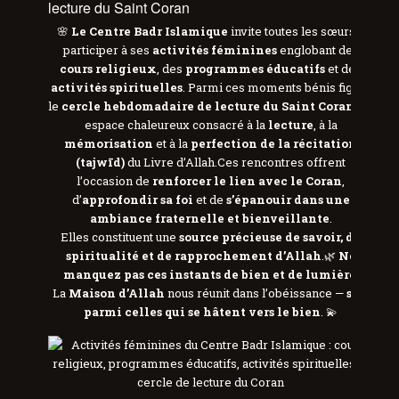
lecture du Saint Coran
🌸
Le Centre Badr Islamique
invite toutes les sœurs à
participer à ses
activités féminines
englobant des
cours religieux
, des
programmes éducatifs
et des
activités spirituelles
. Parmi ces moments bénis figure
le
cercle hebdomadaire de lecture du Saint Coran
, un
espace chaleureux consacré à la
lecture
, à la
mémorisation
et à la
perfection de la récitation
(tajwīd)
du Livre d’Allah.Ces rencontres offrent
l’occasion de
renforcer le lien avec le Coran
,
d’
approfondir sa foi
et de
s’épanouir dans une
ambiance fraternelle et bienveillante
.
Elles constituent une
source précieuse de savoir, de
spiritualité et de rapprochement d’Allah
.🌿
Ne
manquez pas ces instants de bien et de lumière.
La
Maison d’Allah
nous réunit dans l’obéissance —
sois
parmi celles qui se hâtent vers le bien
. 💫