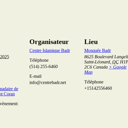
Organisateur
Lieu
Centre Islamique Badr
Mosquée Badr
 2025
8625 Boulevard Langeli
Téléphone
Saint-Léonard
,
QC
H1
(514) 255-6460
2C6
Canada
+ Google
Map
E-mail
Téléphone
info@centrebadr.net
+15142556460
madaire de
int Coran
Évènement: