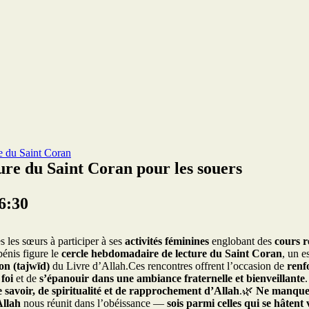
e du Saint Coran
re du Saint Coran pour les souers
6:30
s les sœurs à participer à ses
activités féminines
englobant des
cours r
énis figure le
cercle hebdomadaire de lecture du Saint Coran
, un e
ion (tajwīd)
du Livre d’Allah.Ces rencontres offrent l’occasion de
renf
foi
et de
s’épanouir dans une ambiance fraternelle et bienveillante
.
 savoir, de spiritualité et de rapprochement d’Allah
.🌿
Ne manquez 
llah
nous réunit dans l’obéissance —
sois parmi celles qui se hâtent 