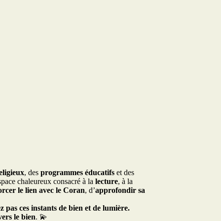
eligieux
, des
programmes éducatifs
et des
space chaleureux consacré à la
lecture
, à la
orcer le lien avec le Coran
, d’
approfondir sa
pas ces instants de bien et de lumière.
vers le bien
. 💫