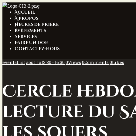
Accueil
À propos
Heures de Prière
Événements
Services
Faire un don
Contactez-nous
eventsList
août 1 à13:30 - 16:30
0
Views
0
Comments
0
Likes
Cercle hebdo
lecture du S
les souers