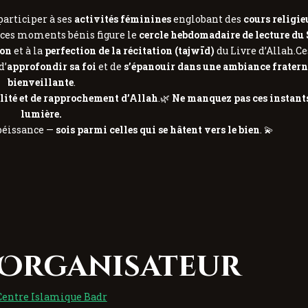
participer à ses
activités féminines
englobant des
cours religi
 ces moments bénis figure le
cercle hebdomadaire de lecture du
on
et à la
perfection de la récitation (tajwīd)
du Livre d’Allah.C
 d’
approfondir sa foi
et de
s’épanouir dans une ambiance fraterne
bienveillante
.
alité et de rapprochement d’Allah
.🌿
Ne manquez pas ces instants
lumière.
béissance —
sois parmi celles qui se hâtent vers le bien
. 💫
Organisateur
Centre Islamique Badr