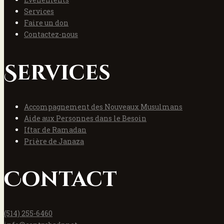
Services
Faire un don
Contactez-nous
Services
Accompagnement des Nouveaux Musulmans
Aide aux Personnes dans le Besoin
Iftar de Ramadan
Prière de Janaza
Contact
(514) 255-6460