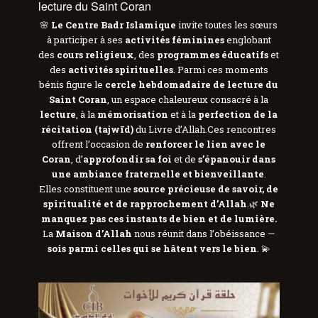
lecture du Saint Coran
🌸
Le Centre Badr Islamique
invite toutes les sœurs
à participer à ses
activités féminines
englobant
des
cours religieux
, des
programmes éducatifs
et
des
activités spirituelles
. Parmi ces moments
bénis figure le
cercle hebdomadaire de lecture du
Saint Coran
, un espace chaleureux consacré à la
lecture
, à la
mémorisation
et à la
perfection de la
récitation (tajwīd)
du Livre d’Allah.Ces rencontres
offrent l’occasion de
renforcer le lien avec le
Coran
, d’
approfondir sa foi
et de
s’épanouir dans
une ambiance fraternelle et bienveillante
.
Elles constituent une
source précieuse de savoir, de
spiritualité et de rapprochement d’Allah
.🌿
Ne
manquez pas ces instants de bien et de lumière.
La
Maison d’Allah
nous réunit dans l’obéissance —
sois parmi celles qui se hâtent vers le bien
. 💫