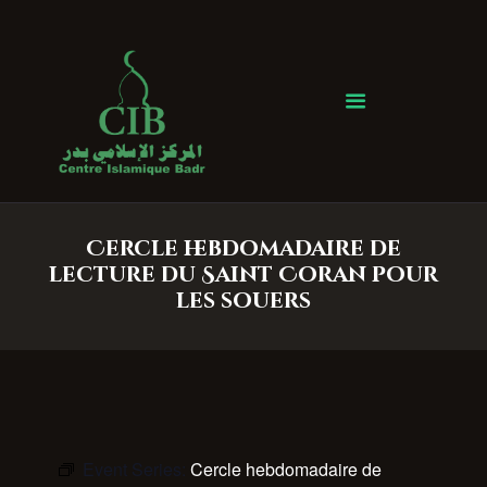
Centre Islamique Badr
Accueil
À propos
Heures de Prière
Événements
Cercle hebdomadaire de
Services
lecture du Saint Coran pour
Faire un don
les souers
Contactez-nous
Event Series:
Cercle hebdomadaire de