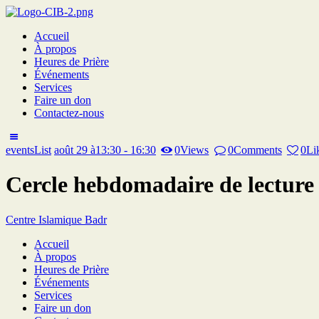
Accueil
À propos
Heures de Prière
Événements
Services
Faire un don
Contactez-nous
eventsList
août 29 à13:30 - 16:30
0
Views
0
Comments
0
Li
Cercle hebdomadaire de lecture 
Centre Islamique Badr
Accueil
À propos
Heures de Prière
Événements
Services
Faire un don