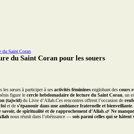
e du Saint Coran
re du Saint Coran pour les souers
s les sœurs à participer à ses
activités féminines
englobant des
cours r
énis figure le
cercle hebdomadaire de lecture du Saint Coran
, un e
ion (tajwīd)
du Livre d’Allah.Ces rencontres offrent l’occasion de
renf
foi
et de
s’épanouir dans une ambiance fraternelle et bienveillante
.
 savoir, de spiritualité et de rapprochement d’Allah
.🌿
Ne manquez 
llah
nous réunit dans l’obéissance —
sois parmi celles qui se hâtent 