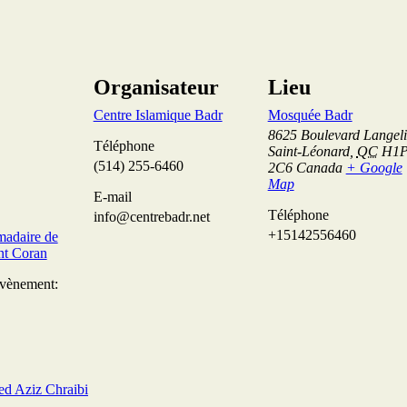
Organisateur
Lieu
Centre Islamique Badr
Mosquée Badr
8625 Boulevard Langeli
Téléphone
Saint-Léonard
,
QC
H1
(514) 255-6460
2C6
Canada
+ Google
Map
E-mail
Téléphone
info@centrebadr.net
+15142556460
madaire de
int Coran
Évènement:
ed Aziz Chraibi