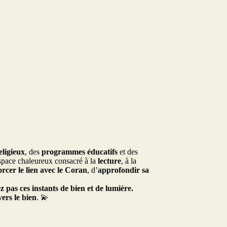
eligieux
, des
programmes éducatifs
et des
space chaleureux consacré à la
lecture
, à la
orcer le lien avec le Coran
, d’
approfondir sa
pas ces instants de bien et de lumière.
vers le bien
. 💫