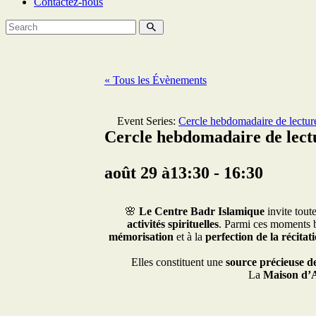
Contactez-nous
« Tous les Évènements
Event Series:
Cercle hebdomadaire de lectur
Cercle hebdomadaire de lectu
août 29 à13:30
-
16:30
🌸
Le Centre Badr Islamique
invite toute
activités spirituelles
. Parmi ces moments b
mémorisation
et à la
perfection de la récitat
Elles constituent une
source précieuse de
La
Maison d’A