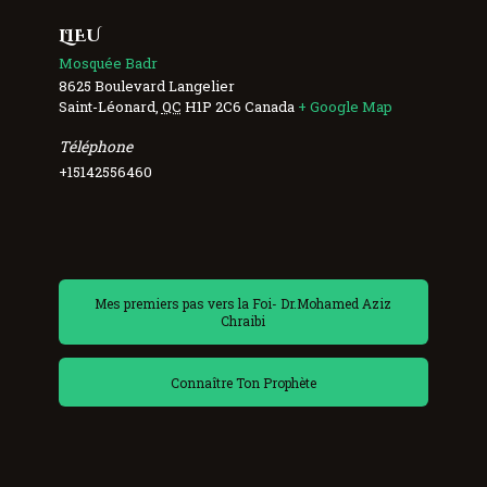
LIEU
Mosquée Badr
8625 Boulevard Langelier
Saint-Léonard
,
QC
H1P 2C6
Canada
+ Google Map
Téléphone
+15142556460
Mes premiers pas vers la Foi- Dr.Mohamed Aziz
Chraibi
Connaître Ton Prophète