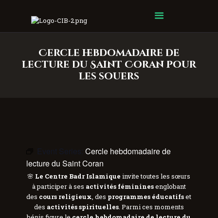
Centre Islamique Badr
Cercle hebdomadaire de
lecture du Saint Coran pour
les souers
Event Series:
Cercle hebdomadaire de
lecture du Saint Coran
🌸
Le Centre Badr Islamique
invite toutes les sœurs
à participer à ses
activités féminines
englobant
des
cours religieux
, des
programmes éducatifs
et
des
activités spirituelles
. Parmi ces moments
bénis figure le
cercle hebdomadaire de lecture du