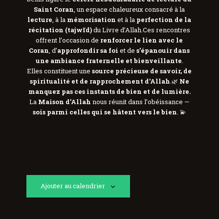
Saint Coran
, un espace chaleureux consacré à la
lecture
, à la
mémorisation
et à la
perfection de la
récitation (tajwīd)
du Livre d’Allah.Ces rencontres
offrent l’occasion de
renforcer le lien avec le
Coran
, d’
approfondir sa foi
et de
s’épanouir dans
une ambiance fraternelle et bienveillante
.
Elles constituent une
source précieuse de savoir, de
spiritualité et de rapprochement d’Allah
.🌿
Ne
manquez pas ces instants de bien et de lumière.
La
Maison d’Allah
nous réunit dans l’obéissance —
sois parmi celles qui se hâtent vers le bien
. 💫
Ajouter au calendrier