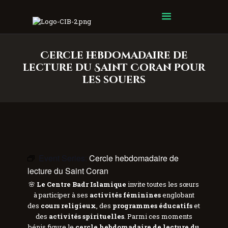
Centre Islamique Badr
Cercle hebdomadaire de
lecture du Saint Coran pour
les souers
Event Series:
Cercle hebdomadaire de
lecture du Saint Coran
🌸
Le Centre Badr Islamique
invite toutes les sœurs
à participer à ses
activités féminines
englobant
des
cours religieux
, des
programmes éducatifs
et
des
activités spirituelles
. Parmi ces moments
bénis figure le
cercle hebdomadaire de lecture du