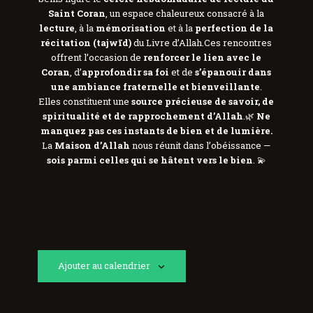
Saint Coran
, un espace chaleureux consacré à la
lecture
, à la
mémorisation
et à la
perfection de la
récitation (tajwīd)
du Livre d’Allah.Ces rencontres
offrent l’occasion de
renforcer le lien avec le
Coran
, d’
approfondir sa foi
et de
s’épanouir dans
une ambiance fraternelle et bienveillante
.
Elles constituent une
source précieuse de savoir, de
spiritualité et de rapprochement d’Allah
.🌿
Ne
manquez pas ces instants de bien et de lumière.
La
Maison d’Allah
nous réunit dans l’obéissance —
sois parmi celles qui se hâtent vers le bien
. 💫
Ajouter au calendrier