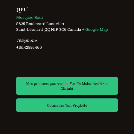
LIEU
Mosquée Badr
8625 Boulevard Langelier
Saint-Léonard
,
QC
H1P 2C6
Canada
+ Google Map
Téléphone
+15142556460
Mes premiers pas vers la Foi- Dr.Mohamed Aziz
Chraibi
Connaître Ton Prophète