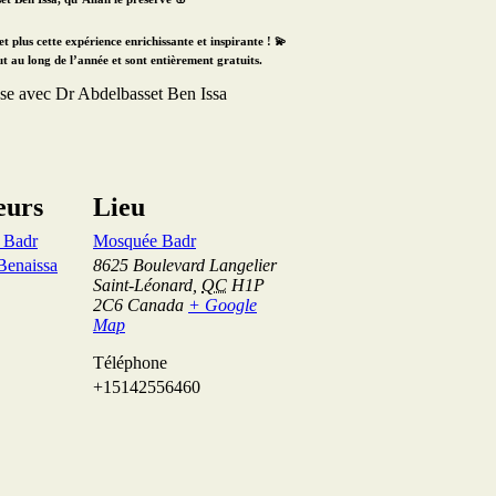
t plus cette expérience enrichissante et inspirante !
💫
ut au long de l’année
et sont
entièrement gratuits
.
eurs
Lieu
e Badr
Mosquée Badr
Benaissa
8625 Boulevard Langelier
Saint-Léonard
,
QC
H1P
2C6
Canada
+ Google
Map
Téléphone
+15142556460