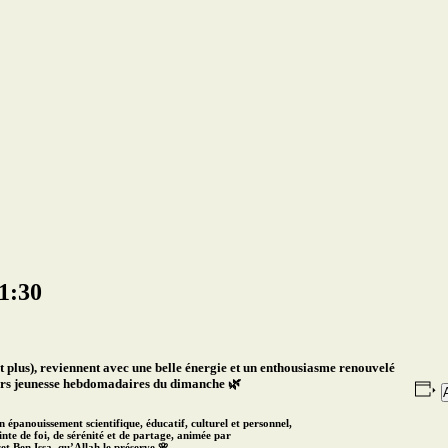
1:30
et plus), reviennent avec une belle énergie et un enthousiasme renouvelé
ers jeunesse hebdomadaires du dimanche
🌿
un
épanouissement scientifique, éducatif, culturel et personnel
,
inte de
foi, de sérénité et de partage
, animée par
et Ben Issa
, qu’Allah le préserve 🌸