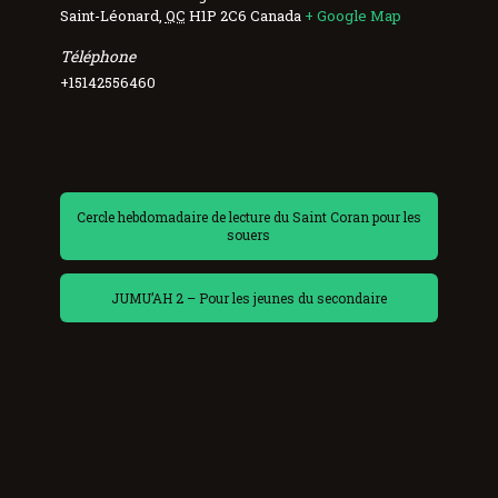
Saint-Léonard
,
QC
H1P 2C6
Canada
+ Google Map
Téléphone
+15142556460
Cercle hebdomadaire de lecture du Saint Coran pour les
souers
JUMU’AH 2 – Pour les jeunes du secondaire