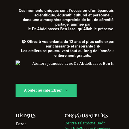
Ces moments uniques sont l’occasion d’un
épanouissement
scientifique, éducatif, culturel et personnel
,
dans une atmosphère empreinte de
foi, de sérénité et de
partage
, animée par
le Dr Abdelbasset Ben Issa
, qu’Allah le préserve 🌸
📚
Offrez à vos enfants de 12 ans et plus cette expérience
enrichissante et inspirante !
💫
Les ateliers se poursuivent
tout au long de l’année
et sont
entièrement gratuits
.
Ajouter au calendrier
DÉTAILS
ORGANISATEURS
Centre Islamique Badr
Date :
Dr. Abdelbasset Benaissa