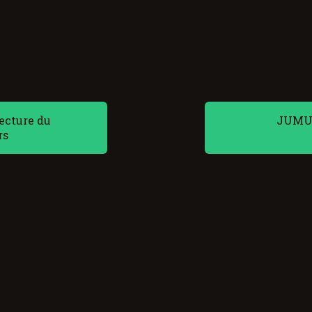
ecture du
JUMU’
rs