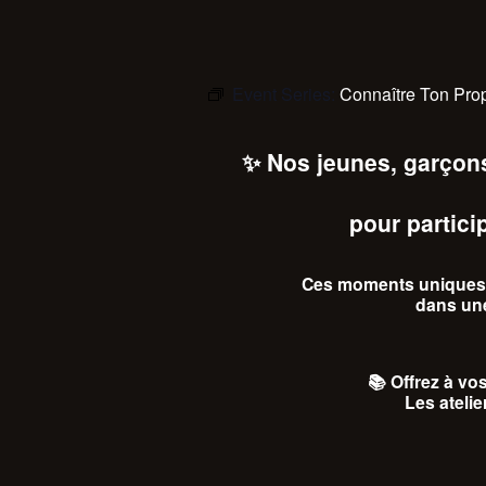
Event Series:
Connaître Ton Pro
✨ Nos jeunes, garçons 
pour partici
Ces moments uniques 
dans un
📚
Offrez à vos
Les ateli