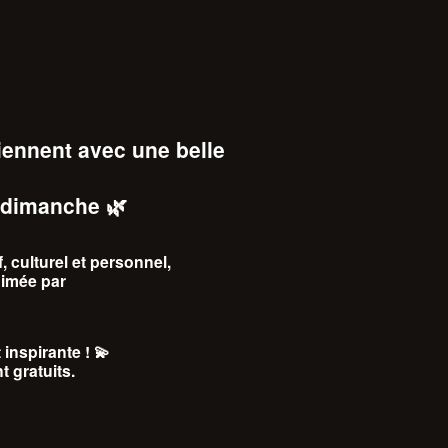
viennent avec une belle
u dimanche
🌿
, culturel et personnel
,
nimée par
 inspirante !
💫
t gratuits
.