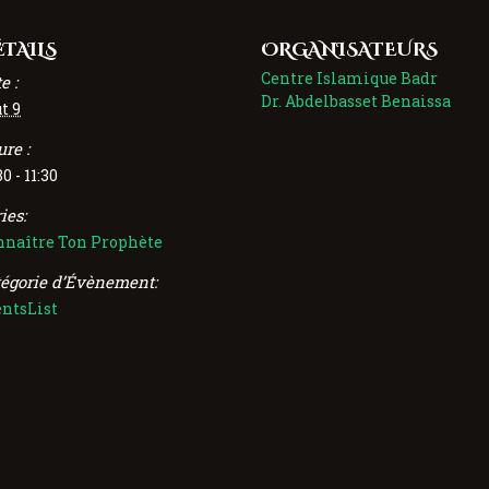
TAILS
ORGANISATEURS
Centre Islamique Badr
e :
Dr. Abdelbasset Benaissa
t 9
re :
30 - 11:30
ies:
nnaître Ton Prophète
tégorie d’Évènement:
entsList