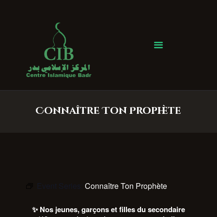
Centre Islamique Badr
Accueil
À propos
Heures de Prière
Événements
Connaître Ton Prophète
Services
Faire un don
Contactez-nous
Event Series:
Connaître Ton Prophète
✨ Nos jeunes, garçons et filles du secondaire