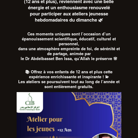
(12 ans et plus), reviennent avec une belle
énergie et un enthousiasme renouvelé
pour participer aux
ateliers jeunesse
hebdomadaires du dimanche
🌿
Ces moments uniques sont l’occasion d’un
épanouissement scientifique, éducatif, culturel et
personnel
,
dans une atmosphère empreinte de
foi, de sérénité et
de partage
, animée par
le Dr Abdelbasset Ben Issa
, qu’Allah le préserve 🌸
📚
Offrez à vos enfants de 12 ans et plus cette
expérience enrichissante et inspirante !
💫
Les ateliers se poursuivent
tout au long de l’année
et
sont
entièrement gratuits
.