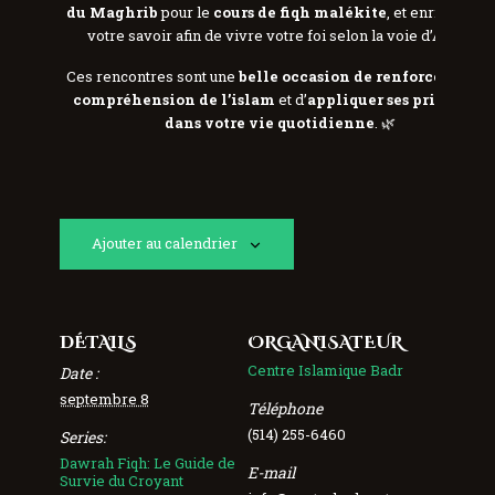
du Maghrib
pour le
cours de fiqh malékite
, et enrichissez
votre savoir afin de vivre votre foi selon la voie d’Allah.
Ces rencontres sont une
belle occasion de renforcer votre
compréhension de l’islam
et d’
appliquer ses principes
dans votre vie quotidienne
. 🌿
Ajouter au calendrier
DÉTAILS
ORGANISATEUR
Centre Islamique Badr
Date :
septembre 8
Téléphone
(514) 255-6460
Series:
Dawrah Fiqh: Le Guide de
E-mail
Survie du Croyant