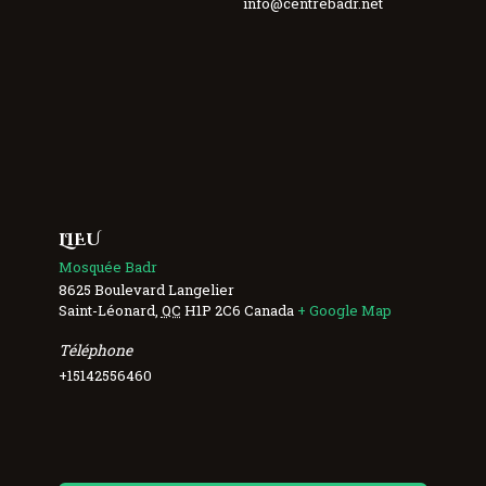
info@centrebadr.net
LIEU
Mosquée Badr
8625 Boulevard Langelier
Saint-Léonard
,
QC
H1P 2C6
Canada
+ Google Map
Téléphone
+15142556460