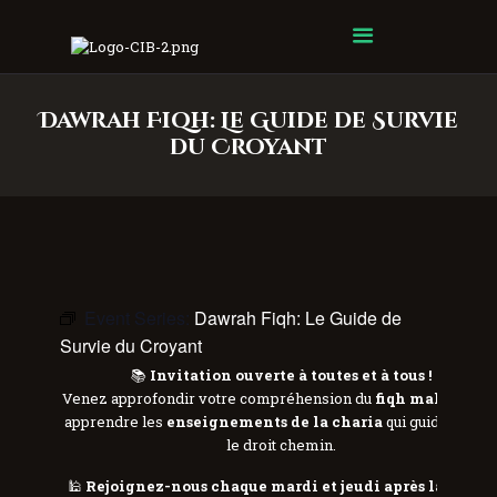
Centre Islamique Badr
Dawrah Fiqh: Le Guide de Survie
du Croyant
Event Series:
Dawrah Fiqh: Le Guide de
Survie du Croyant
📚
Invitation ouverte à toutes et à tous !
Venez approfondir votre compréhension du
fiqh malékite
e
apprendre les
enseignements de la charia
qui guident ver
le droit chemin.
🕌
Rejoignez-nous chaque mardi et jeudi après la prière