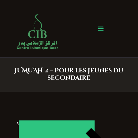
Centre Islamique Badr
Accueil
À propos
Heures de Prière
Événements
JUMU'AH 2 – Pour les jeunes du
Services
secondaire
Faire un don
Contactez-nous
3