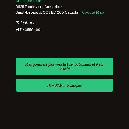
Mosquée Badr
8625 Boulevard Langelier
Saint-Léonard
,
QC
H1P 2C6
Canada
+ Google Map
Téléphone
+15142556460
Mes premiers pas vers la Foi- Dr.Mohamed Aziz
Chraibi
JUMU’AH 1- Français