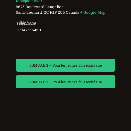
Mosquée Badr
8625 Boulevard Langelier
Saint-Léonard
,
QC
H1P 2C6
Canada
+ Google Map
Téléphone
+15142556460
JUMU’AH 2 – Pour les jeunes du secondaire
JUMU’AH 2 – Pour les jeunes du secondaire