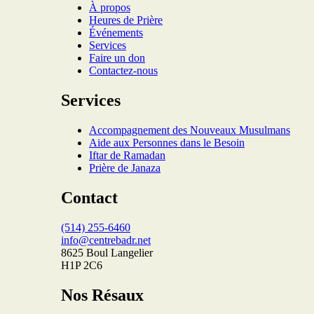
À propos
Heures de Prière
Événements
Services
Faire un don
Contactez-nous
Services
Accompagnement des Nouveaux Musulmans
Aide aux Personnes dans le Besoin
Iftar de Ramadan
Prière de Janaza
Contact
(514) 255-6460
info@centrebadr.net
8625 Boul Langelier
H1P 2C6
Nos Résaux