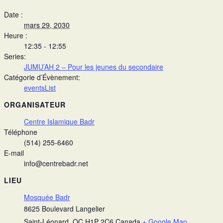
Date :
mars 29, 2030
Heure :
12:35 - 12:55
Series:
JUMU’AH 2 – Pour les jeunes du secondaire
Catégorie d’Évènement:
eventsList
ORGANISATEUR
Centre Islamique Badr
Téléphone
(514) 255-6460
E-mail
info@centrebadr.net
LIEU
Mosquée Badr
8625 Boulevard Langelier
Saint-Léonard
,
QC
H1P 2C6
Canada
+ Google Map