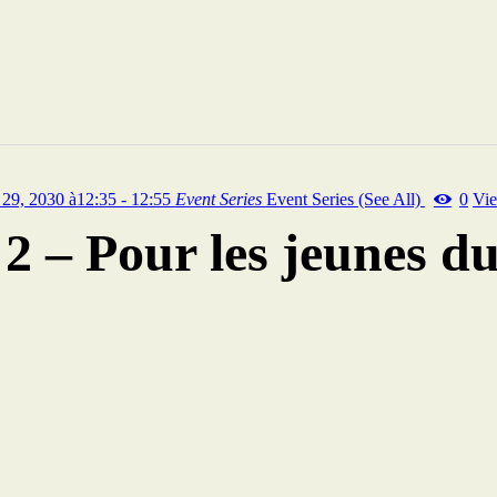
 29, 2030 à12:35 - 12:55
Event Series
Event Series
(See All)
0
Vi
– Pour les jeunes du