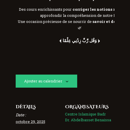
Des cours enrichissants pour
corriger les notions religieu
approfondir la compréhension de notre foi.
Une occasion précieuse de se nourrir de
savoir et de spirit
🌿
﴾ وَقُل رَّبِّ زِدْنِي عِلْمًا ﴿
Ajouter au calendrier
DÉTAILS
ORGANISATEURS
Centre Islamique Badr
Date :
Dr. Abdelbasset Benaissa
octobre 29, 2025