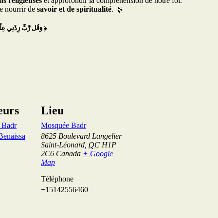
ns religieuses
et approfondir la compréhension de notre foi.
e nourrir de
savoir et de spiritualité
. 🌿
﴾ وَقُل رَّبِّ زِدْنِي عِلْمًا ﴿
eurs
Lieu
e Badr
Mosquée Badr
Benaissa
8625 Boulevard Langelier
Saint-Léonard
,
QC
H1P
2C6
Canada
+ Google
Map
Téléphone
+15142556460