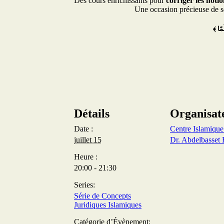
Des cours enrichissants pour
corriger les notio
Une occasion précieuse de s
Détails
Organisat
Date :
Centre Islamiqu
juillet 15
Dr. Abdelbasset 
Heure :
20:00 - 21:30
Series:
Série de Concepts
Juridiques Islamiques
Catégorie d’Évènement: