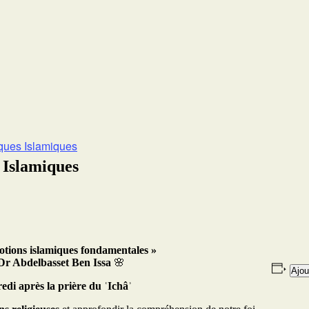
iques Islamiques
 Islamiques
Notions islamiques fondamentales »
r Abdelbasset Ben Issa
🌸
Ajou
di après la prière du ʿIchâʾ