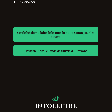
+15142556460
Cercle hebdomadaire de lecture du Saint Coran pour les
souers
Dawrah Fiqh: Le Guide de Survie du Croyant
Infolettre