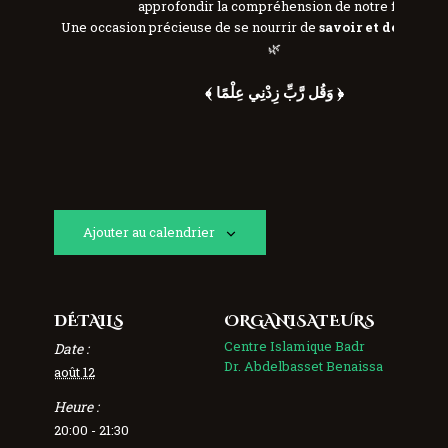
approfondir la compréhension de notre foi.
Une occasion précieuse de se nourrir de
savoir et de spirit
🌿
﴾ وَقُل رَّبِّ زِدْنِي عِلْمًا ﴿
Ajouter au calendrier
DÉTAILS
ORGANISATEURS
Centre Islamique Badr
Date :
Dr. Abdelbasset Benaissa
août 12
Heure :
20:00 - 21:30