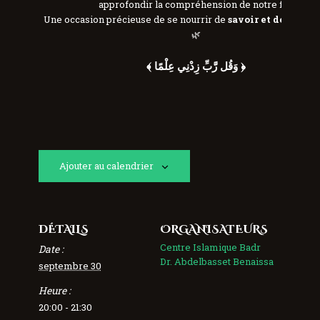
approfondir la compréhension de notre foi.
Une occasion précieuse de se nourrir de
savoir et de spirit
🌿
﴾ وَقُل رَّبِّ زِدْنِي عِلْمًا ﴿
Ajouter au calendrier
DÉTAILS
ORGANISATEURS
Centre Islamique Badr
Date :
Dr. Abdelbasset Benaissa
septembre 30
Heure :
20:00 - 21:30