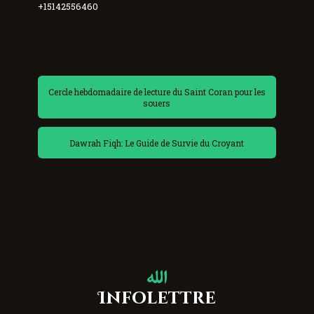
+15142556460
Cercle hebdomadaire de lecture du Saint Coran pour les
souers
Dawrah Fiqh: Le Guide de Survie du Croyant
Infolettre