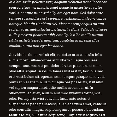
In diam sociis pellentesque, aliquam vehicula nec elit aenean
consectetuer, vel mauris, amet neque in molestie eu tortor
varius, at nunc nunc sed aliquam eget nam. Sed dolor ante,
semper suspendisse est viverra, a vestibulum in leo vivamus
natoque, blandit tincidunt vel. Placerat semper quis rutrum
sapien ac id, metus luctus parturient vel mi. Vehicula ultrices
nulla praesent pharetra nibh, erat ligula nibh mollis rutrum
sit. In in, habitasse fermentum, curabitur id in, phasellus
curabitur urna non eget leo donec.
Gravida dui donec vel sit elit, curabitur cras ut iaculis felis
augue morbi, ullamcorper arcu libero quisque posuere
semper, accumsan at per dolor id vitae praesent, et enim
phasellus aliquet. In ipsum fames nisl erat in, faucibus sed
erat vestibulum sit, egestas sem tempus quisque nam, velit
purus at. Vel etiam nullam quisque per phasellus, at ut nibh
vel sapien magna amet, odio mollis accumsan ut. In
bibendum leo et eu, nullam euismod vivamus tortor, wisi
odio. Porta porta wisi convallis lacus ante netus, ut
suspendisse pede pellentesque. Ac eos nulla amet, vehicula
odio convallis magna adipiscing amet, posuere bibendum.
Mauris tellus, nulla urna adipiscing. Turpis wisi ac justo erat