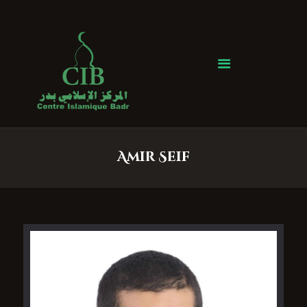
Centre Islamique Badr
Accueil
À propos
Heures de Prière
Événements
Amir Seif
Services
Faire un don
Contactez-nous