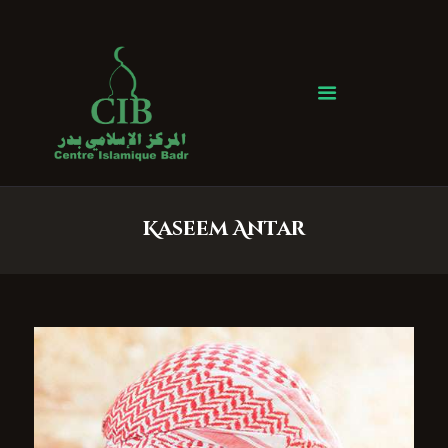
Centre Islamique Badr
Accueil
À propos
Heures de Prière
Événements
Kaseem Antar
Services
Faire un don
Contactez-nous