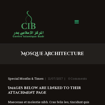
Centre Islamique Badr
Accueil
À propos
Heures de Prière
Événements
Mosque Architecture
Services
Faire un don
Contactez-nous
Special Months & Times
11/07/2017
0
Comments
Images below are linked to their
attachment page
Maecenas et molestie nibh. Cras felis leo, tincidunt quis